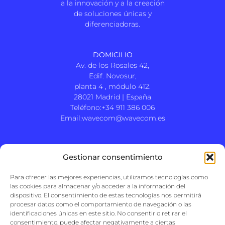
a la innovación y a la creación
de soluciones únicas y
diferenciadoras.
DOMICILIO
Av. de los Rosales 42,
Edif. Novosur,
planta 4 , módulo 412.
28021 Madrid | España
Teléfono:+34 911 386 006
Email:
wavecom@wavecom.es
Gestionar consentimiento
Noticias
Reclutamiento
Para ofrecer las mejores experiencias, utilizamos tecnologías como
Política de cookies
las cookies para almacenar y/o acceder a la información del
Política de datos
dispositivo. El consentimiento de estas tecnologías nos permitirá
procesar datos como el comportamiento de navegación o las
identificaciones únicas en este sitio. No consentir o retirar el
consentimiento, puede afectar negativamente a ciertas