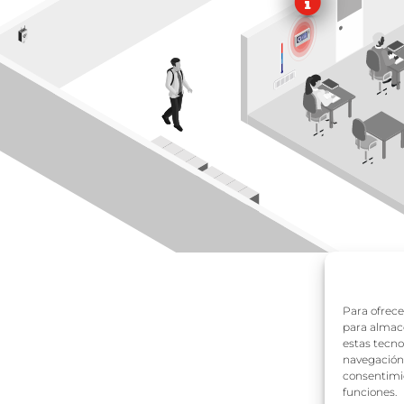
Para ofrece
para almace
estas tecn
navegación o
consentimie
funciones.